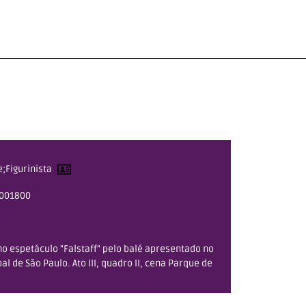
Figurinista
001800
 no espetáculo "Falstaff" pelo balé apresentado no
l de São Paulo. Ato III, quadro II, cena Parque de