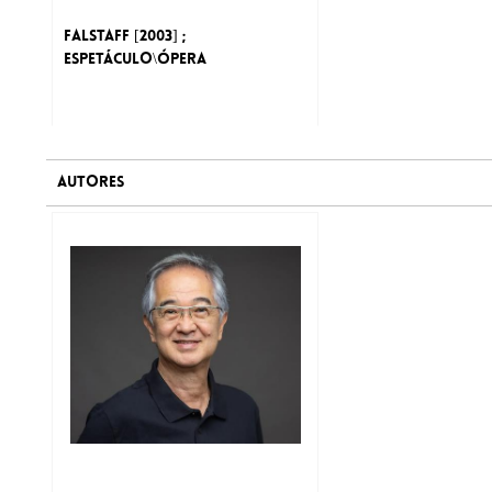
Falstaff [2003] ;
Espetáculo\Ópera
AUTORES